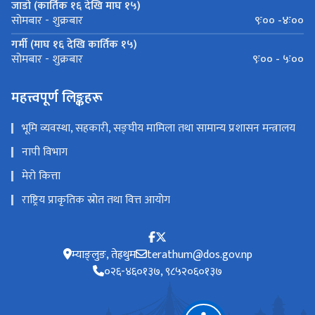
जाडो (कार्तिक १६ देखि माघ १५)
९ः०० -४ः००
सोमबार - शुक्रबार
गर्मी (माघ १६ देखि कार्तिक १५)
९ः०० - ५ः००
सोमबार - शुक्रबार
महत्त्वपूर्ण लिङ्कहरू
भूमि व्यवस्था, सहकारी, सङ्घीय मामिला तथा सामान्य प्रशासन मन्त्रालय
नापी विभाग
मेरो कित्ता
राष्ट्रिय प्राकृतिक स्रोत तथा वित्त आयोग
म्याङ्लुङ, तेह्रथुम
terathum@dos.gov.np
०२६-४६०१३७, ९८५२०६०१३७